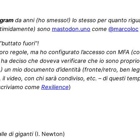
agram
da anni (ho smesso!) lo stesso per quanto rig
 (timidamente) sono
mastodon.uno
come
@marcoloc
buttato fuori”!
 loro regole, ma ho configurato l’accesso con MFA (com
din ha deciso che doveva verificare che io sono propri
USA) un mio documento d’identità (fronte/retro, ben le
l video, con chi sarà condiviso, etc. – di questi tem
 scriviamo come
Rexilience
)
le di giganti
(I. Newton)