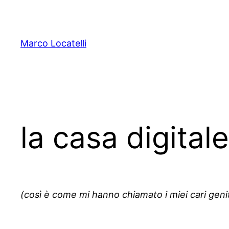
Skip
to
content
Marco Locatelli
la casa digital
(così è come mi hanno chiamato i miei cari geni